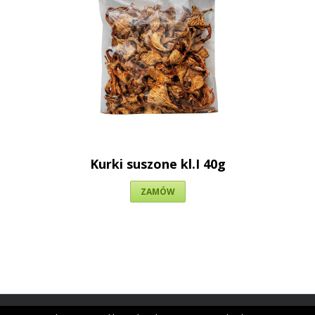
Kurki suszone kl.I 40g
ZAMÓW
Copyright 2015 Nasza-Chata.pl