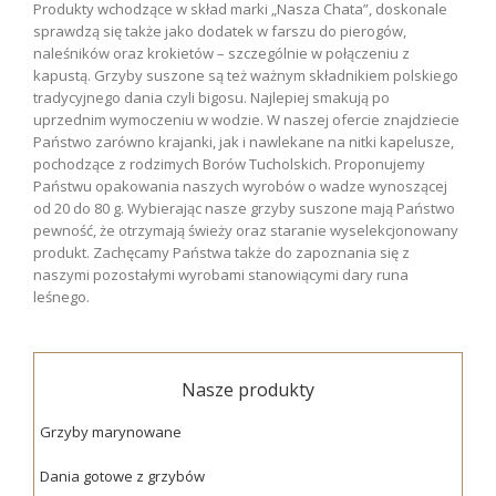
Produkty wchodzące w skład marki „Nasza Chata”, doskonale
sprawdzą się także jako dodatek w farszu do pierogów,
naleśników oraz krokietów – szczególnie w połączeniu z
kapustą. Grzyby suszone są też ważnym składnikiem polskiego
tradycyjnego dania czyli bigosu. Najlepiej smakują po
uprzednim wymoczeniu w wodzie. W naszej ofercie znajdziecie
Państwo zarówno krajanki, jak i nawlekane na nitki kapelusze,
pochodzące z rodzimych Borów Tucholskich. Proponujemy
Państwu opakowania naszych wyrobów o wadze wynoszącej
od 20 do 80 g. Wybierając nasze grzyby suszone mają Państwo
pewność, że otrzymają świeży oraz staranie wyselekcjonowany
produkt. Zachęcamy Państwa także do zapoznania się z
naszymi pozostałymi wyrobami stanowiącymi dary runa
leśnego.
Nasze produkty
Grzyby marynowane
Dania gotowe z grzybów