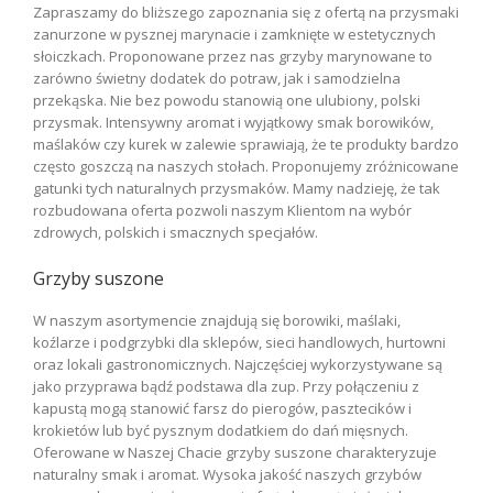
Zapraszamy do bliższego zapoznania się z ofertą na przysmaki
zanurzone w pysznej marynacie i zamknięte w estetycznych
słoiczkach. Proponowane przez nas grzyby marynowane to
zarówno świetny dodatek do potraw, jak i samodzielna
przekąska. Nie bez powodu stanowią one ulubiony, polski
przysmak. Intensywny aromat i wyjątkowy smak borowików,
maślaków czy kurek w zalewie sprawiają, że te produkty bardzo
często goszczą na naszych stołach. Proponujemy zróżnicowane
gatunki tych naturalnych przysmaków. Mamy nadzieję, że tak
rozbudowana oferta pozwoli naszym Klientom na wybór
zdrowych, polskich i smacznych specjałów.
Grzyby suszone
W naszym asortymencie znajdują się borowiki, maślaki,
koźlarze i podgrzybki dla sklepów, sieci handlowych, hurtowni
oraz lokali gastronomicznych. Najczęściej wykorzystywane są
jako przyprawa bądź podstawa dla zup. Przy połączeniu z
kapustą mogą stanowić farsz do pierogów, pasztecików i
krokietów lub być pysznym dodatkiem do dań mięsnych.
Oferowane w Naszej Chacie grzyby suszone charakteryzuje
naturalny smak i aromat. Wysoka jakość naszych grzybów